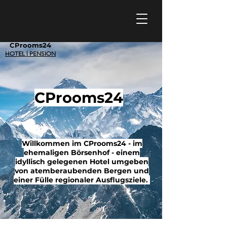
CProoms24
HOTEL
| PENSION
CProoms24
Willkommen im CProoms24 - im
ehemaligen Börsenhof - einem
idyllisch gelegenen Hotel umgeben
von atemberaubenden Bergen und
einer Fülle regionaler Ausflugsziele.